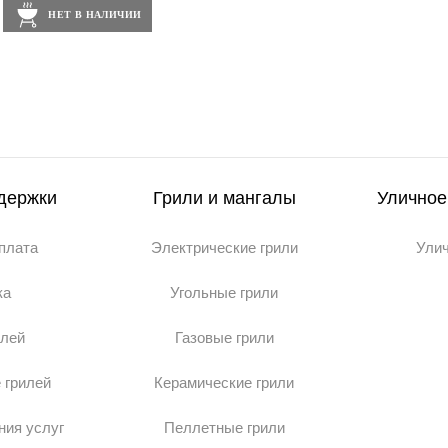
НЕТ В НАЛИЧИИ
держки
Грили и мангалы
Уличное
оплата
Электрические грили
Ули
ка
Угольные грили
илей
Газовые грили
 грилей
Керамические грили
ния услуг
Пеллетные грили