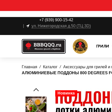
+7 (939) 900-15-42
|
ул. Нижегородская д.50 (ТЦ 3D)
ГРИЛИ
Главная
Каталог
Аксессуары для грилей и
АЛЮМИНИЕВЫЕ ПОДДОНЫ 800 DEGREES FOIL
Новинка
Новинка
Новинка
Новинка