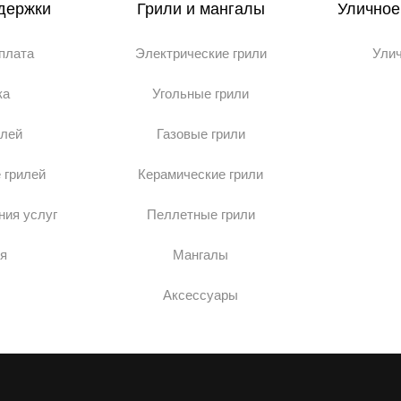
держки
Грили и мангалы
Уличное
оплата
Электрические грили
Ули
ка
Угольные грили
илей
Газовые грили
 грилей
Керамические грили
ния услуг
Пеллетные грили
я
Мангалы
Аксессуары