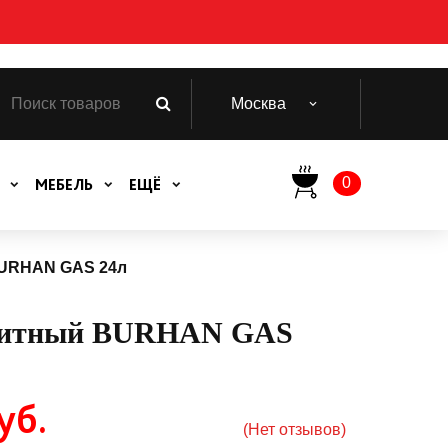
Москва
0
МЕБЕЛЬ
ЕЩЁ
BURHAN GAS 24л
зитный BURHAN GAS
уб.
(Нет отзывов)