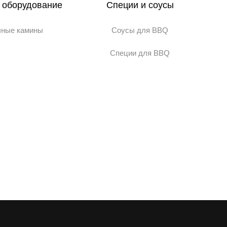
 оборудование
Специи и соусы
чные камины
Соусы для BBQ
Специи для BBQ