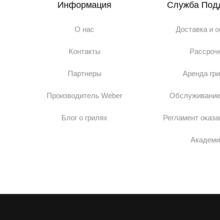
Информация
Служба Под
О нас
Доставка и 
Контакты
Рассроч
Партнеры
Аренда гр
Производитель Weber
Обслуживание
Блог о грилях
Регламент оказа
Академи