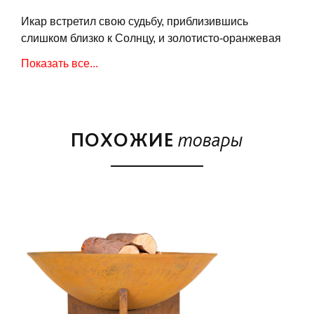
Икар встретил свою судьбу, приблизившись
слишком близко к Солнцу, и золотисто-оранжевая
чаша очага "Икар", когда она полна горящих
Показать все...
поленьев, должна напоминать вам об этом
мифическом событии. Очаг изготовлен из чугуна с
подставкой, которая выполнена из
высококачественной стали, Элементы чаши
ПОХОЖИЕ
товары
образуют яркую комбинацию современного стиля и
графичности.
Особенности:
Чугунная чаша и стальная подставка
Яркий стиль
Легко собирать
Цвет: Чаша - натуральная ржавчина и матовая
черная подставка