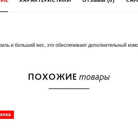
ль и больший вес, это обеспечивает дополнительный комф
ПОХОЖИЕ
товары
дка
инка