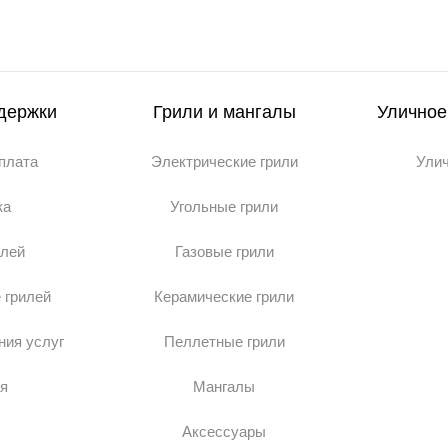
держки
Грили и мангалы
Уличное
оплата
Электрические грили
Ули
ка
Угольные грили
илей
Газовые грили
 грилей
Керамические грили
ния услуг
Пеллетные грили
я
Мангалы
Аксессуары