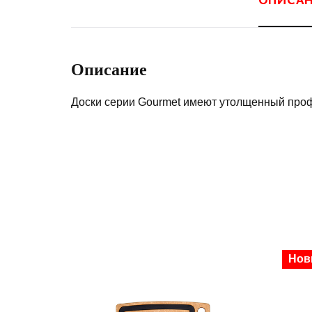
Описание
Доски серии Gourmet имеют утолщенный профи
Ски
Нов