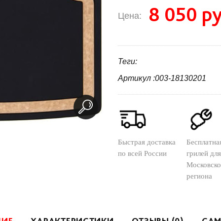
8 050 ру
Цена:
Теги:
Артикул :003-18130201
Быстрая доставка
Бесплатна
по всей России
грилей для
Московско
региона
НИЕ
ХАРАКТЕРИСТИКИ
ОТЗЫВЫ (0)
САМ