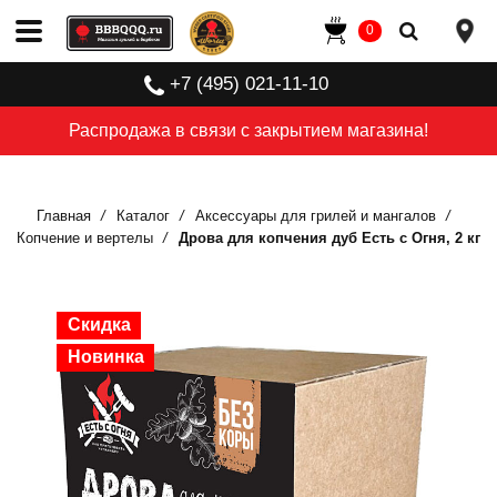
0
+7 (495) 021-11-10
Распродажа в связи с закрытием магазина!
Главная
Каталог
Аксессуары для грилей и мангалов
Копчение и вертелы
Дрова для копчения дуб Есть с Огня, 2 кг
Скидка
Скидка
Новинка
Новинка