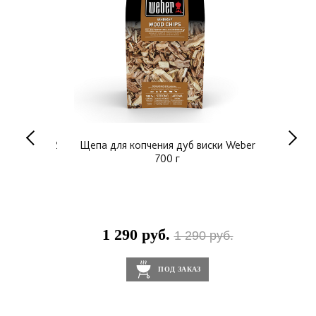
ния Weber 2
Щепа для копчения дуб виски Weber
Кедровы
700 г
1 290 руб.
2
0 руб.
1 290 руб.
ПОД ЗАКАЗ