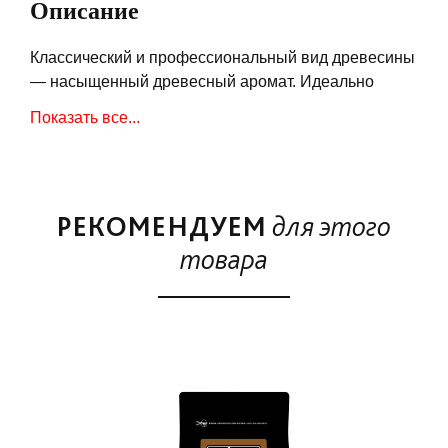
Описание
Классический и профессиональный вид древесины
— насыщенный древесный аромат. Идеально
подходит для говядины, свинины, дичи и любых
Показать все...
других блюд барбекю. В упаковке 2 кг крупных
чанок древесины, хорошо подходят для офсетных
и вертикальных смокеров, а также сферических
грилей.
РЕКОМЕНДУЕМ
для этого
товара
Ски
Нов