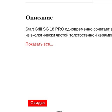
Описание
Start Grill SG 18 PRO одновременно сочетает 
из экологически чистой толстостенной керами
и начать готовить настоящие кулинарные ше
Показать все...
Установленный на крышке гриля высокоточный
для пиццы с держателем, решетка на второй 
первозданном виде на долгие годы.
Керамические грили Start Grill – идеальное с
прочные и долговечные материалы, которые н
многие годы.
SG 18 PRO прост в уходе. Наличие удобных б
Скидка
облегчают разделку и сервировку продуктов,