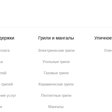
держки
Грили и мангалы
Уличное
оплата
Электрические грили
Ули
ка
Угольные грили
илей
Газовые грили
 грилей
Керамические грили
ния услуг
Пеллетные грили
я
Мангалы