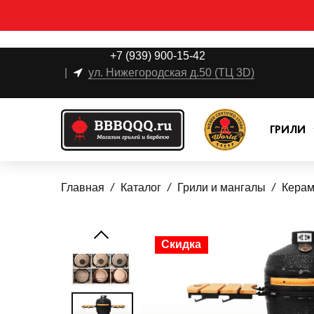
+7 (939) 900-15-42
|
ул. Нижегородская д.50 (ТЦ 3D)
ГРИЛИ
Главная
Каталог
Грили и мангалы
Керами
Скидка
Скидка
Скидка
Скидка
Скидка
Скидка