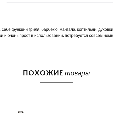
в себе функции гриля, барбекю, мангала, коптильни, духовк
ки и очень прост в использовании, потребуется совсем немн
девры.
 термометр позволит вам контролировать температуру вну
уровень позволят разнообразить свои кулинарные шедевры,
ПОХОЖИЕ
товары
оотношение цены, качества и функционала. При производстве
е боятся ни коррозии, ни перепадов температур и позволя
оковых столиков, расположенных сбоку позволяют держать 
 крючки-держатели помогают кухонной утвари находиться на