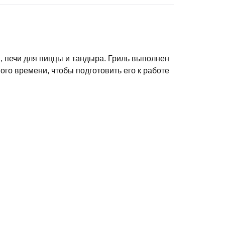
и, печи для пиццы и тандыра. Гриль выполнен
ого времени, чтобы подготовить его к работе
три гриля. Уже входящие в комплект камень
 а фирменный чехол сохранит гриль в
 гриля Start Grill используются самые
ют сохранить презентабельный вид изделия на
всё необходимое под рукой, а также
 виду. Четыре всепогодных