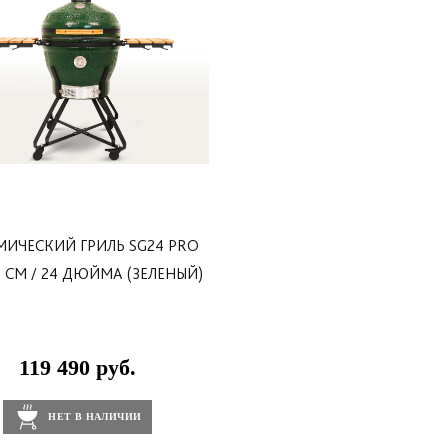
д и легко перемещают гриль с одного места на другое. Гри
ны в одном гриле от Start Grill - SG 18 PRO.
ией, которая входит в комплектацию модели, а также следу
МИЧЕСКИЙ ГРИЛЬ SG24 PRO
1 СМ / 24 ДЮЙМА (ЗЕЛЕНЫЙ)
119 490 руб.
НЕТ В НАЛИЧИИ