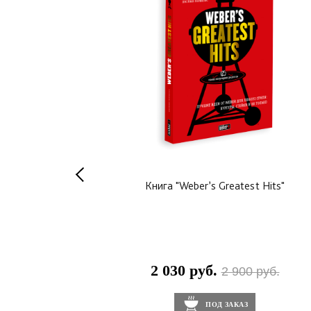
" Николай Боратов
Книга "Weber’s Greatest Hits"
2 030 руб.
 580 руб.
2 900 руб.
АКАЗ
ПОД ЗАКАЗ