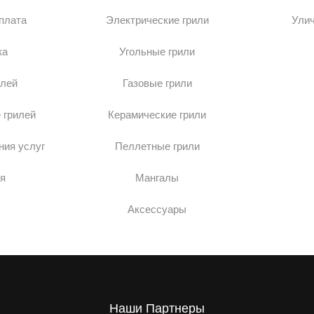
оплата
Электрические грили
Ули
ка
Угольные грили
илей
Газовые грили
 грилей
Керамические грили
ния услуг
Пеллетные грили
я
Мангалы
Аксессуары
Наши Партнеры