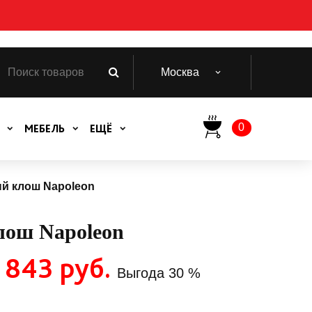
Москва
0
МЕБЕЛЬ
ЕЩЁ
й клош Napoleon
лош Napoleon
 843 руб.
Выгода
30 %