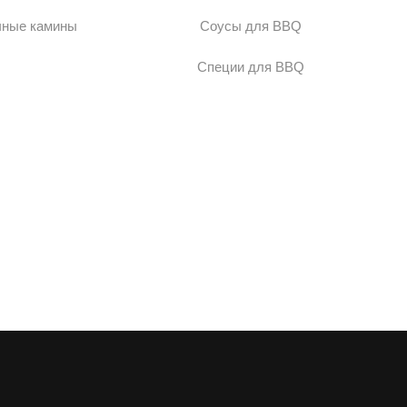
чные камины
Соусы для BBQ
Специи для BBQ