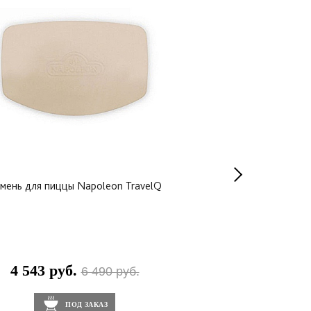
мень для пиццы Napoleon TravelQ
Пекарский камень 
4 543 руб.
2 990 р
6 490 руб.
ПОД ЗАКАЗ