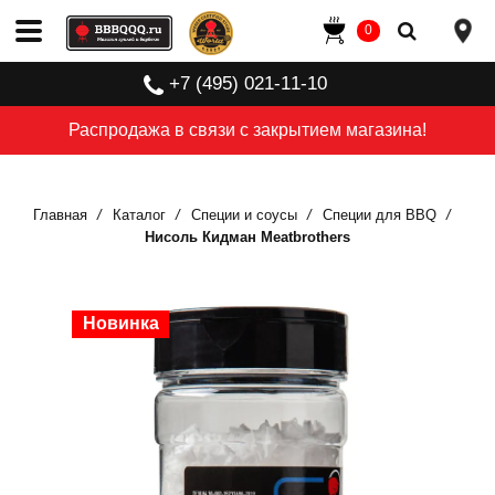
0
+7 (495) 021-11-10
Распродажа в связи с закрытием магазина!
Главная
Каталог
Специи и соусы
Специи для BBQ
Нисоль Кидман Meatbrothers
Новинка
Новинка
Новинка