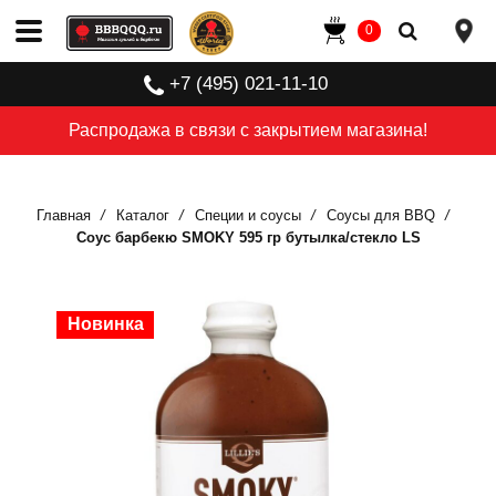
0
+7 (495) 021-11-10
Распродажа в связи с закрытием магазина!
Главная
Каталог
Специи и соусы
Соусы для BBQ
Соус барбекю SMOKY 595 гр бутылка/стекло LS
Новинка
Новинка