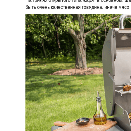
На грилях открытого типа жарят в основном, ш
быть очень качественная говядина, иначе мясо