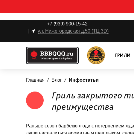
+7 (939) 900-15-42
|
ул. Нижегородская д.50 (ТЦ 3D)
ГРИЛИ
Главная
Блог
Инфостатьи
Гриль закрытого ти
преимущества
Раньше сезон барбекю люди с нетерпением ждал
души насладиться ароматным шашлыком, снова 