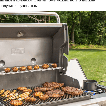
ашлыки и колбаски. Стейки тоже можно, но это должна
 получится суховатым.